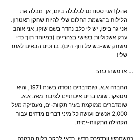
אהלן! אני סטודנט לכלכלה ביום, אך מבלה את
הלילות בהגשמת החלום שלי להיות שחקן תאטרון.
אני גר ביפו, יש לי כלב נהדר בשם שוקו, אני אוהב
ערק אשכוליות בשישי בצהריים (במיוחד תוך כדי
משחק שש-בש על חוף הים). ברוכים הבאים לאתר
שלי!
… או משהו כזה:
החברה א.א. שומדברים נוסדה בשנת 1971, והיא
מספקת שומדברים איכותיים לציבור מאז. א.א.
שומדברים ממוקמת בעיר תקוות-ים, מעסיקה מעל
2,000 אנשים ועושה כל מיני דברים מדהים עבור
הקהילה התקוות-ימית.
כמשתמש וורדפרס חדש, כדאי לבקר
בלוח הבקרה